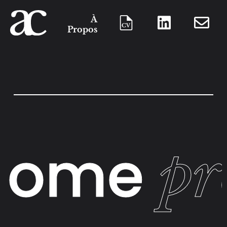
À
Propos
ome
proj