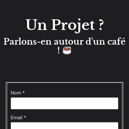
Un Projet ?
Parlons-en autour d'un café
!
Contactons
Nom
*
nous
Email
*